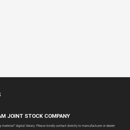
S
NAM JOINT STOCK COMPANY
material" digital library. Please kindly contact directly to manufacturer or dealer