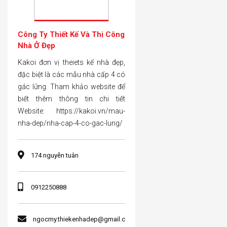
Công Ty Thiết Kế Và Thi Công
Nhà Ở Đẹp
Kakoi đơn vị theiets kế nhà đẹp,
đặc biệt là các mẫu nhà cấp 4 có
gác lửng. Tham khảo website để
biết thêm thông tin chi tiết
Website: https://kakoi.vn/mau-
nha-dep/nha-cap-4-co-gac-lung/
174 nguyễn tuân
0912250888
ngocmy.thiekenhadep@gmail.c