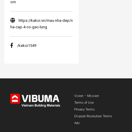
om
https://kakoi.vn/mau-nha-dep/n
ha-cap-4-co-gac-lung
/kakoi1549
Vision – Mission
Terms of Use
Privacy Terms
Dispute Resolution Terms
Ads