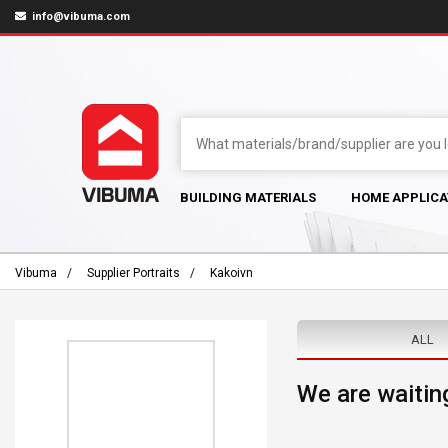
info@vibuma.com
BUILDING MATERIALS
HOME APPLICA
Vibuma
Supplier Portraits
Kakoivn
ALL
We are waiting