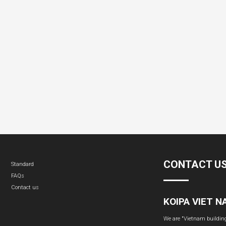
CONTACT U
Standard
FAQs
Contact us
KOIPA VIET 
We are "Vietnam building 