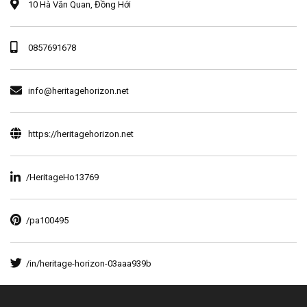
10 Hà Văn Quan, Đồng Hới
0857691678
info@heritagehorizon.net
https://heritagehorizon.net
/HeritageHo13769
/pa100495
/in/heritage-horizon-03aaa939b