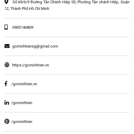
Số 69/6/9 Đường Tân Chánh Hiệp 03, Phường Tân chánh Hiệp, Quận
12, Thành Phố Hồ Chí Minh
0903146809
gominhtiensg@gmail.com
https://gominhtien.vn
/gominhtien.vn
/gominhtien
/gominhtien