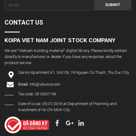
SUBMIT
CONTACT US
KOIPA VIET NAM JOINT STOCK COMPANY
We are "Vietnam building material" digital library. Please kindly contact
directly to manufacturer or dealer if you have any enquiries about the
product/service
Sarimi Apartment A1. Unit 09, 74 Nguyen Co Thach, Thu Duc City
Email:
info@vibuma.com
Tax code: 0313601746
Date of issue: 05/01/2016 at Department of Planning and
Investment of Ho Chi Minh City