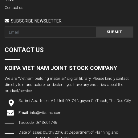
Contact us
SUBSCRIBE NEWSLETTER
SUBMIT
CONTACT US
KOIPA VIET NAM JOINT STOCK COMPANY
We are "Vietnam building material" digital library. Please kindly contact
directly to manufacturer or dealer if you have any enquiries about the
product/service
Sarimi Apartment A1. Unit 09, 74 Nguyen Co Thach, Thu Duc City
Email:
info@vibuma.com
Tax code: 0313601746
Date of issue: 05/01/2016 at Department of Planning and