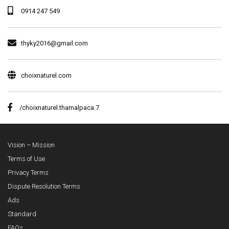
0914 247 549
thyky2016@gmail.com
choixnaturel.com
/choixnaturel.thamalpaca.7
Vision – Mission
Terms of Use
Privacy Terms
Dispute Resolution Terms
Ads
Standard
FAQs