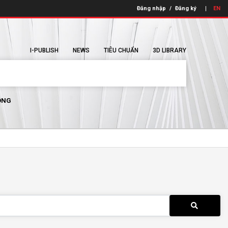
Đăng nhập
/
Đăng ký
EN
I-PUBLISH
NEWS
TIÊU CHUẨN
3D LIBRARY
ÔNG