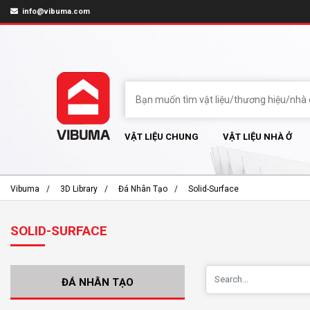
info@vibuma.com
VẬT LIỆU CHUNG
VẬT LIỆU NHÀ Ở
Vibuma
3D Library
Đá Nhân Tạo
Solid-Surface
SOLID-SURFACE
ĐÁ NHÂN TẠO