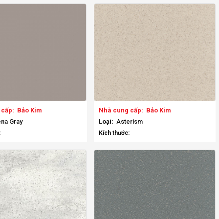
 cấp:
Bảo Kim
Nhà cung cấp:
Bảo Kim
na Gray
Loại:
Asterism
:
Kích thước: