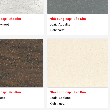
 cấp:
Bảo Kim
Nhà cung cấp:
Bảo Kim
wroot
Loại:
Aqualite
:
Kích thước:
 cấp:
Bảo Kim
Nhà cung cấp:
Bảo Kim
pice
Loại:
Abalone
:
Kích thước: