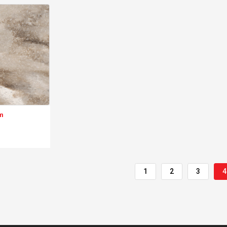
m
1
2
3
4