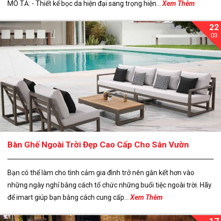
MÔ TẢ: - Thiết kế bọc da hiện đại sang trọng hiện...
Xem Thêm
22
03
Bàn Ghế Ngoài Trời Đẹp Cao Cấp Cho Sân Vườn
Bạn có thể làm cho tình cảm gia đình trở nên gắn kết hơn vào
những ngày nghỉ bằng cách tổ chức những buổi tiệc ngoài trời. Hãy
để imart giúp bạn bằng cách cung cấp...
Xem Thêm
17