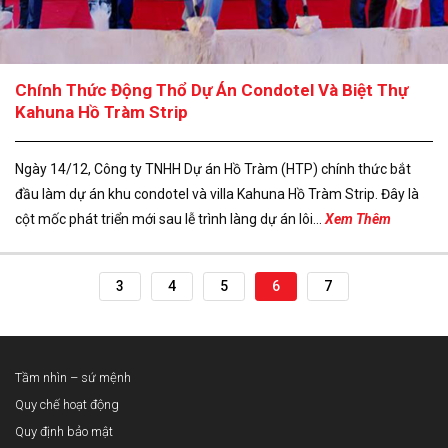
Chính Thức Động Thổ Dự Án Condotel Và Biệt Thự
Kahuna Hồ Tràm Strip
Ngày 14/12, Công ty TNHH Dự án Hồ Tràm (HTP) chính thức bắt
đầu làm dự án khu condotel và villa Kahuna Hồ Tràm Strip. Đây là
cột mốc phát triển mới sau lễ trình làng dự án lôi...
Xem Thêm
3
4
5
6
7
Tầm nhìn – sứ mệnh
Quy chế hoạt động
Quy định bảo mật