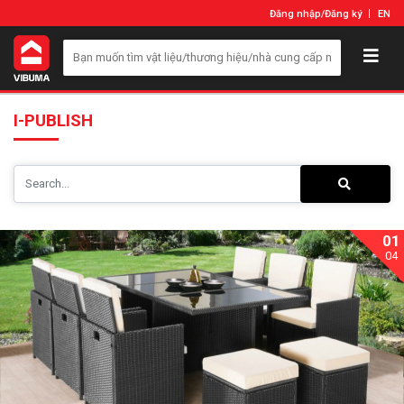
Đăng nhập
/
Đăng ký
EN
I-PUBLISH
01
04