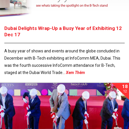
Dubai Delights Wrap-Up a Busy Year of Exhibiting 12
Dec 17
A busy year of shows and events around the globe concluded in
December with B-Tech exhibiting at InfoComm MEA, Dubai. This
was the fourth successive InfoComm attendance for B-Tech,
staged at the Dubai World Trade...
Xem Thêm
18
12