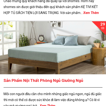
Chào mừng quý khách hàng đã quay lại với shomes. Hôm nay
shomes xin được giới thiệu đến quý khách sản phẩm KỆ TIVI KẾT
HỢP TỦ SÁCH TIỆN LỢI SANG TRỌNG. Với sản phẩm...
Xem Thêm
29
03
Sản Phẩm Nội Thất Phòng Ngủ Giường Ngủ
Mỗi con người đều cần cho mình những giấc ngủ ngon, ngủ đủ giấc
thì mới có thể có được sức khỏe đi làm việc đúng không ạ? Có lẽ vì
vậy mà giường ngủ trở...
Xem Thêm