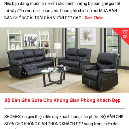
Nếu bạn đang muốn tìm kiếm cho mình những bộ bàn ghế giá tốt
thì hãy đến với imart chúng tôi. Chúng tôi chính là nơi MUA BÁN
BÀN GHẾ NGOÀI TRỜI SÂN VƯỜN ĐẸP CAO...
Xem Thêm
22
03
Bộ Bàn Ghế Sofa Cho Không Gian Phòng Khách Đẹp
SHOMES xin giới thiệu đến quý khách hàng sản phẩm BỘ BÀN GHẾ
SOFA CHO KHÔNG GIAN PHÒNG KHÁCH ĐẸP sang trọng hiện đại.